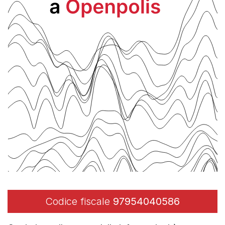
Codice fiscale
97954040586