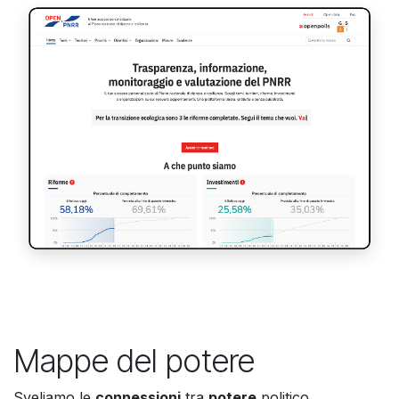
Mappe del potere​
Sveliamo le
connessioni
tra
potere
politico,