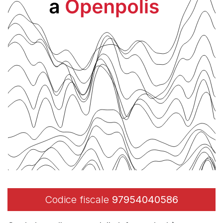
Codice fiscale
97954040586