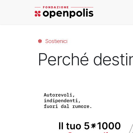
Skip to Content
✽ Sostienici
Perché desti