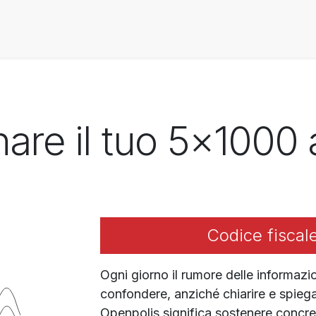
Home
About US
What We Do
Transparent Fou
nare il tuo 5x1000 
Codice fiscal
Ogni giorno il rumore delle informazi
confondere, anziché chiarire e spiega
Openpolis significa sostenere concre